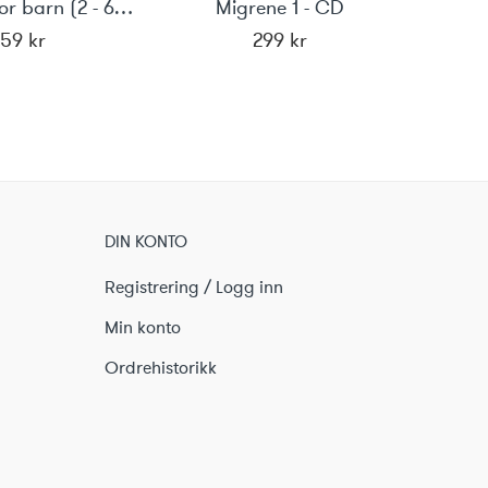
Mediyoga for barn (2 - 6 år)
Migrene 1 - CD
259
kr
299
kr
DIN KONTO
Registrering / Logg inn
Min konto
Ordrehistorikk