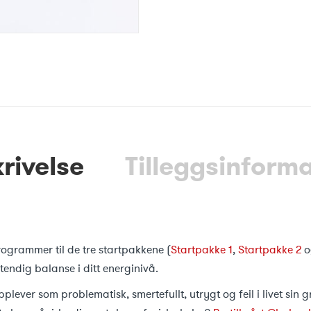
rivelse
Tilleggsinform
programmer til de tre startpakkene (
Startpakke 1
,
Startpakke 2
o
endig balanse i ditt energinivå.
lever som problematisk, smertefullt, utrygt og feil i livet sin g