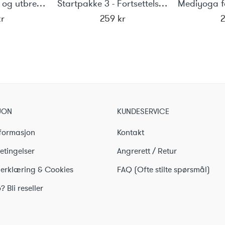
Yoga ved stress og utbrenthet nr. 2
Startpakke 3 - Fortsettelse introduksjon til yoga
kr
259
kr
JON
KUNDESERVICE
formasjon
Kontakt
etingelser
Angrerett / Retur
erklæring & Cookies
FAQ (Ofte stilte spørsmål)
? Bli reseller