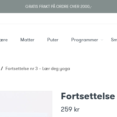
GRATIS FRAKT PÅ ORDRE OVER 2000,-
være
Matter
Puter
Programmer
Sm
/
Fortsettelse nr 3 – Lær deg yoga
Fortsettelse
259
kr