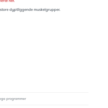
hefte her.
e store dyptliggende muskelgrupper.
oga programmer