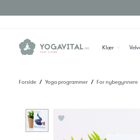
Klær
Vel
Forside
/
Yoga programmer
/
For nybegynnere