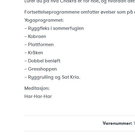
Lurer du på hva Chakra er for noe, og hvordan dett
Fortsettelseprogrammene omfatter øvelser som på e
Yogaprogrammet:
– Ryggfleks i sommerfuglen
– Kobraen
– Plattformen
– Kråken
– Dobbel benløft
– Gresshoppen
– Ryggrulling og Sat Kria.
Meditasjon:
Har-Har-Har
Varenummer: