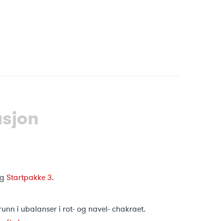
asjon
g
Startpakke 3
.
runn i ubalanser i rot- og navel- chakraet.