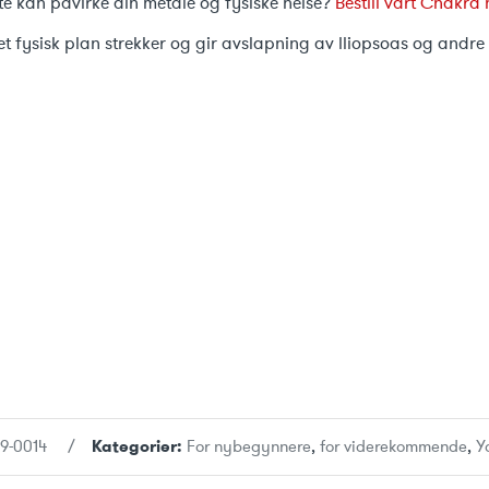
e kan påvirke din metale og fysiske helse?
Bestill vårt Chakra 
t fysisk plan strekker og gir avslapning av lliopsoas og andr
19-0014
Kategorier:
For nybegynnere
,
for viderekommende
,
Y