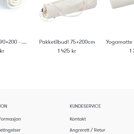
Yogamatte i ull 90x200 - SatNam
Pakketilbud! 75x200cm
kr
1 425
kr
1
JON
KUNDESERVICE
formasjon
Kontakt
etingelser
Angrerett / Retur