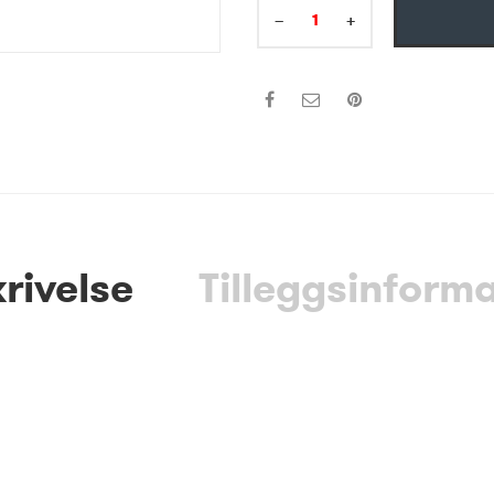
−
+
rivelse
Tilleggsinform