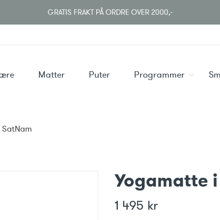
GRATIS FRAKT PÅ ORDRE OVER 2000,-
være
Matter
Puter
Programmer
Sm
– SatNam
Yogamatte i
1 495
kr