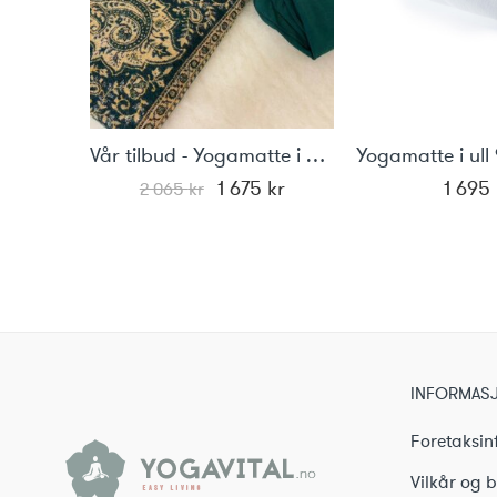
rt
Vår tilbud - Yogamatte i ull, teppe og yogabukse
Opprinnelig
Nåværende
1 675
kr
1 695
2 065
kr
pris
pris
var:
er:
2
1
065 kr.
675 kr.
INFORMAS
Foretaksin
Vilkår og b