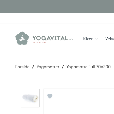
Klær
Vel
Forside
/
Yogamatter
/
Yogamatte i ull 70×200 