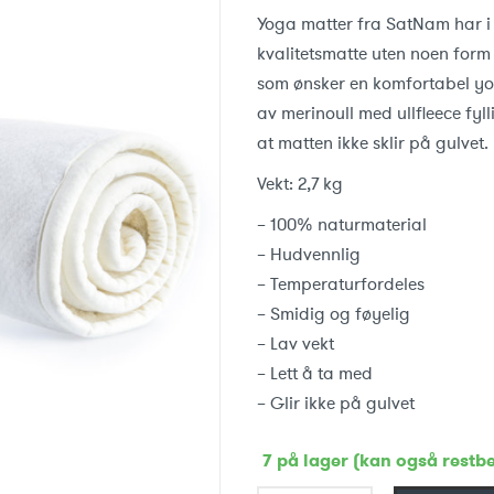
Yoga matter fra SatNam har i l
kvalitetsmatte uten noen form
som ønsker en komfortabel yog
av merinoull med ullfleece fyl
at matten ikke sklir på gulvet
Vekt: 2,7 kg
– 100% naturmaterial
– Hudvennlig
– Temperaturfordeles
– Smidig og føyelig
– Lav vekt
– Lett å ta med
– Glir ikke på gulvet
7 på lager (kan også restbe