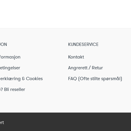
99 kr.
225 kr.
399 kr.
225 kr.
JON
KUNDESERVICE
formasjon
Kontakt
etingelser
Angrerett / Retur
erklæring & Cookies
FAQ (Ofte stilte spørsmål)
? Bli reseller
rt