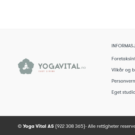
var:
er:
3
399 kr.
225 kr.
INFORMAS
Foretaksin
Vilkår og b
Personvern
Eget studio
©
Yoga Vital AS
(922 308 365)- Alle rettigheter reserve