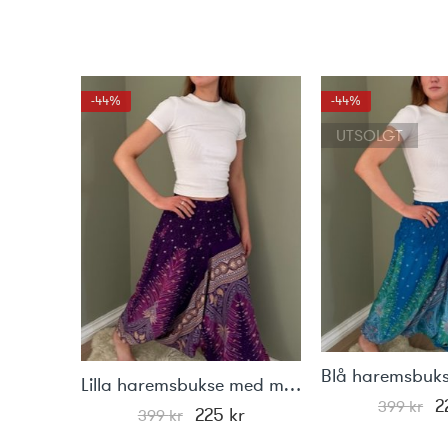
-44%
-44%
UTSOLGT
Lilla haremsbukse med motiv
O
2
399
kr
Opprinnelig
Nåværende
225
kr
399
kr
p
pris
pris
v