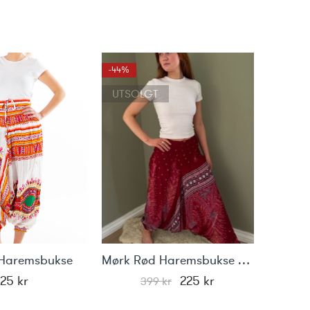
-44%
UTSOLGT
 Haremsbukse
Mørk Rød Haremsbukse med motiv
Rø
Opprinnelig
Nåværende
225
kr
225
kr
399
kr
pris
pris
var:
er: