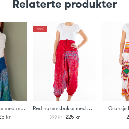
Relaterte produkter
-44%
Blå haremsbukse med motiv
Rød haremsbukse med motiv
Oransje
pprinnelig
Nåværende
Opprinnelig
Nåværende
25
kr
225
kr
399
kr
ris
pris
pris
pris
ar:
er:
var:
er: