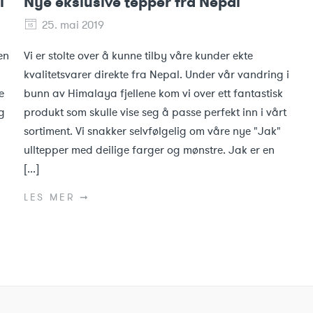
l
Nye ekslusive tepper fra Nepal
25. mai 2019
en
Vi er stolte over å kunne tilby våre kunder ekte
kvalitetsvarer direkte fra Nepal. Under vår vandring i
e
bunn av Himalaya fjellene kom vi over ett fantastisk
g
produkt som skulle vise seg å passe perfekt inn i vårt
sortiment. Vi snakker selvfølgelig om våre nye "Jak"
ulltepper med deilige farger og mønstre. Jak er en
[...]
LES MER ➞