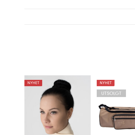
NYHET
NYHET
UTSOLGT