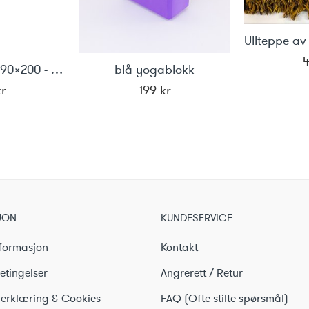
Sand yogabag 90x200 - Nylon
blå yogablokk
kr
199
kr
JON
KUNDESERVICE
formasjon
Kontakt
etingelser
Angrerett / Retur
erklæring & Cookies
FAQ (Ofte stilte spørsmål)