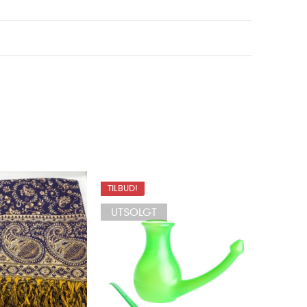
TILBUD!
NYHET
UTSOLGT