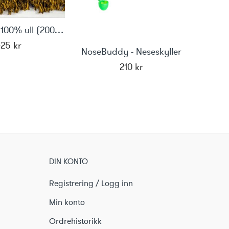
Ullteppe av 100% ull (200x90)"Blå"
425
kr
NoseBuddy - Neseskyller
Nakke
210
kr
DIN KONTO
Registrering / Logg inn
Min konto
Ordrehistorikk