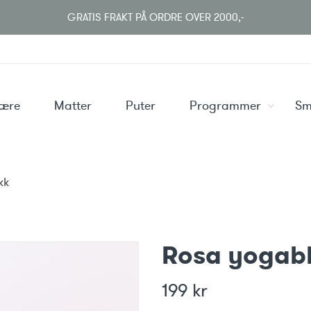
GRATIS FRAKT PÅ ORDRE OVER 2000,-
være
Matter
Puter
Programmer
Sm
kk
Rosa yogab
199
kr