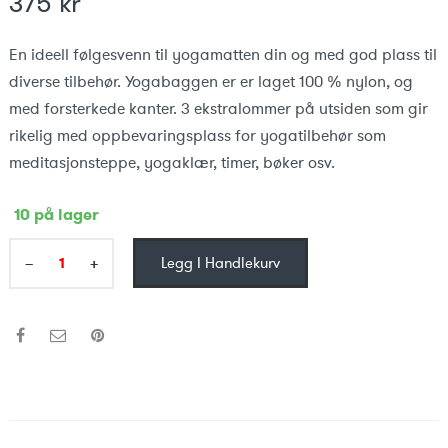
375
kr
En ideell følgesvenn til yogamatten din og med god plass til
diverse tilbehør. Yogabaggen er er laget 100 % nylon, og
med forsterkede kanter. 3 ekstralommer på utsiden som gir
rikelig med oppbevaringsplass for yogatilbehør som
meditasjonsteppe, yogaklær, timer, bøker osv.
10 på lager
−
+
Legg I Handlekurv