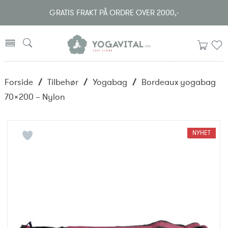
GRATIS FRAKT PÅ ORDRE OVER 2000,-
Forside
/
Tilbehør
/
Yogabag
/
Bordeaux yogabag
70×200 – Nylon
NYHET